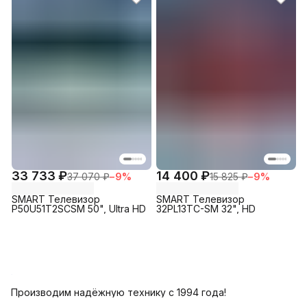
33 733 ₽
14 400 ₽
37 070 ₽
−
9
%
15 825 ₽
−
9
%
SMART Телевизор
SMART Телевизор
P50U51T2SCSM 50", Ultra HD
32PL13TC-SM 32", HD
Производим надёжную технику с 1994 года!