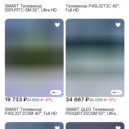
SMART Телевизор
Телевизор P40L32T2C 40",
55PU11TC-SM 55", Ultra HD
Full HD
19 733 ₽
34 667 ₽
21 685 ₽
−
9
%
38 096 ₽
−
9
%
SMART Телевизор
SMART QLED Телевизор
P40L33T2CSM 40", Full HD
P50Q81T2SCSM 50", Ultra
HD