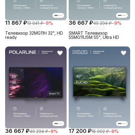
11 867 ₽
36 667 ₽
13 041 ₽
−
9
%
40 294 ₽
−
9
%
Телевизор 32MG11H 32", HD
SMART Телевизор
ready
55MG11USM 55", Ultra HD
36 667 ₽
17 200 ₽
40 294 ₽
−
9
%
18 902 ₽
−
9
%