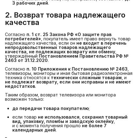
3 рабочих дней
.
2. Возврат товара надлежащего 
качества
Согласно
п. 1 ст. 25 Закона РФ «О защите прав 
потребителей»
, покупатель имеет право вернуть товар
надлежащего качества, если он
не входит в перечень 
непродовольственных товаров надлежащего 
качества, не подлежащих возврату или обмену
,
утверждённый
Постановлением Правительства РФ № 
2463 от 31.12.2020
.
Согласно
п. 10 Приложения к Постановлению № 2463
,
телевизоры, мониторы и иная бытовая радиоэлектронная
техника относятся к
технически сложным товарам
, и
не подлежат возврату, если они исправны и не имеют 
недостатков
.
Таким образом, возврат телевизора или монитора
возможен только:
до передачи товара покупателю
;
если товар
не использовался
,
сохранил товарный 
вид
,
упаковку, пломбы и заводскую оклейку
,
и с момента получения прошло
не более 7 
календарных дней
.