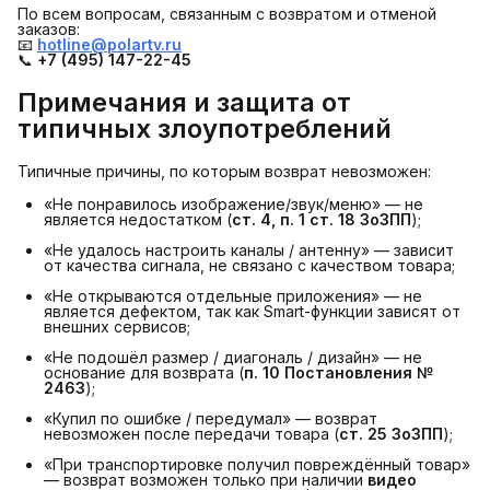
По всем вопросам, связанным с возвратом и отменой
заказов:
📧
hotline@polartv.ru
📞
+7 (495) 147-22-45
Примечания и защита от 
типичных злоупотреблений
Типичные причины, по которым возврат невозможен:
«Не понравилось изображение/звук/меню» — не
является недостатком (
ст. 4, п. 1 ст. 18 ЗоЗПП
);
«Не удалось настроить каналы / антенну» — зависит
от качества сигнала, не связано с качеством товара;
«Не открываются отдельные приложения» — не
является дефектом, так как Smart-функции зависят от
внешних сервисов;
«Не подошёл размер / диагональ / дизайн» — не
основание для возврата (
п. 10 Постановления № 
2463
);
«Купил по ошибке / передумал» — возврат
невозможен после передачи товара (
ст. 25 ЗоЗПП
);
«При транспортировке получил повреждённый товар»
— возврат возможен только при наличии
видео 