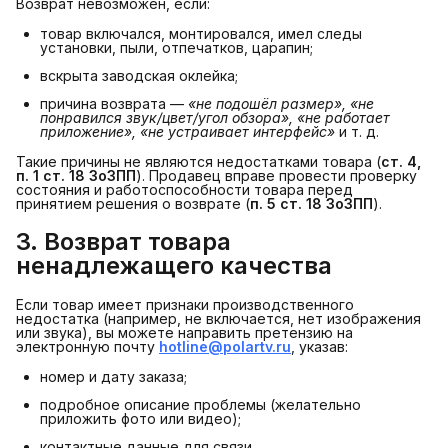
Возврат невозможен, если:
товар включался, монтировался, имел следы
установки, пыли, отпечатков, царапин;
вскрыта заводская оклейка;
причина возврата —
«не подошёл размер», «не 
понравился звук/цвет/угол обзора», «не работает 
приложение», «не устраивает интерфейс»
и т. д.
Такие причины не являются недостатками товара (
ст. 4, 
п. 1 ст. 18 ЗоЗПП
). Продавец вправе провести проверку
состояния и работоспособности товара перед
принятием решения о возврате (
п. 5 ст. 18 ЗоЗПП
).
3. Возврат товара 
ненадлежащего качества
Если товар имеет признаки производственного
недостатка (например, не включается, нет изображения
или звука), вы можете направить претензию на
электронную почту
hotline@polartv.ru
, указав:
номер и дату заказа;
подробное описание проблемы (желательно
приложить фото или видео);
контактные данные для связи.