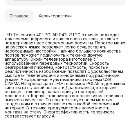
О товаре
Характеристики
LED Телевизор 40" POLAR P42L21T2C отлично подходит
для приема цифрового и аналогового сигнала, а так же
поддерживает все современные форматы. Простое меню
на русском языке позволяет легко осуществлять
необходимые настройки. Наличие большого количества
портов поможет подключить к технике другую
аппаратуру. Экран телевизора изготовлен с
использованием передовых технологий. Скорость
реагирования пикселей, контрастность, яркость и
реалистичность изображений позволят с удовольствием
смотреть телепередачи и кинофильмы под различными
углами. А встроенная мультимедийная система USB
CINEMA HD превращает LED-телевизор POLAR в домашний
кинотеатр высокой четкости.Два динамика, которыми
оснащен телевизор, характеризуются хорошей
мощностью. Корпус телевизора выполнен из материалов
высокого качества. Он соответствует всем модным
тенденциям и отлично впишется в любой современный
интерьер. В технике предусмотрена возможность
монтажа на стену. Энергоэффективность телевизора
соответствует классу А.