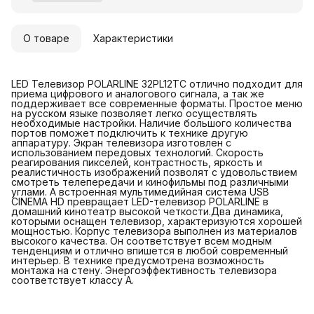
О товаре
Характеристики
LED Телевизор POLARLINE 32PL12TC отлично подходит для
приема цифрового и аналогового сигнала, а так же
поддерживает все современные форматы. Простое меню
на русском языке позволяет легко осуществлять
необходимые настройки. Наличие большого количества
портов поможет подключить к технике другую
аппаратуру. Экран телевизора изготовлен с
использованием передовых технологий. Скорость
реагирования пикселей, контрастность, яркость и
реалистичность изображений позволят с удовольствием
смотреть телепередачи и кинофильмы под различными
углами. А встроенная мультимедийная система USB
CINEMA HD превращает LED-телевизор POLARLINE в
домашний кинотеатр высокой четкости.Два динамика,
которыми оснащен телевизор, характеризуются хорошей
мощностью. Корпус телевизора выполнен из материалов
высокого качества. Он соответствует всем модным
тенденциям и отлично впишется в любой современный
интерьер. В технике предусмотрена возможность
монтажа на стену. Энергоэффективность телевизора
соответствует классу А.